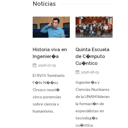
Noticias
tica no se
Historia viva en
Quinta Escuela
El b
ica, se
Ingenier�a
de C�mputo
tec
tica
Cu�ntico
neg
2026-07-03
6-06-17
2026-08-03
20
El XVIII Seminario
genier�a,
Ingenier�a y
Direc
F�lix N��ez
redonda sobre
Ciencias Nucleares
M�la
Orozco reuni�
el de la �tica
de la UNAM lideran
Team
cinco ponencias
 �mbito
la formaci�n de
con 
sobre ciencia y
tivo frente al
especialistas en
la FI
humanismo.
 la IA.
tecnolog�a
sesi
cu�ntica.
ment