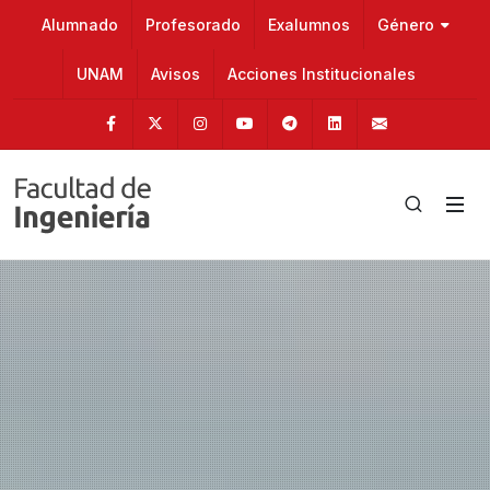
Alumnado
Profesorado
Exalumnos
Género
UNAM
Avisos
Acciones Institucionales
Facebook
Twitter
Instagram
Youtube
Telegram
Linkedin
fainge@u