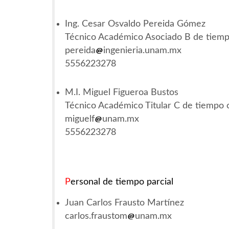
Ing. Cesar Osvaldo Pereida Gómez
Técnico Académico Asociado B de tiem
pereida
ingenieria.unam.mx
5556223278
M.I. Miguel Figueroa Bustos
Técnico Académico Titular C de tiempo
miguelf
unam.mx
5556223278
P
ersonal de tiempo parcial
Juan Carlos Frausto Martínez
carlos.fraustom
unam.mx