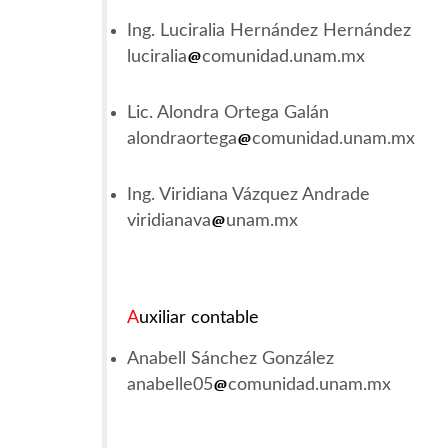
Ing. Luciralia Hernández Hernández
luciralia
comunidad.unam.mx
Lic. Alondra Ortega Galán
alondraortega
comunidad.unam.mx
Ing. Viridiana Vázquez Andrade
viridianava
unam.mx
A
uxiliar contable
Anabell Sánchez González
anabelle05
comunidad.unam.mx