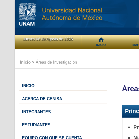
Jueves 06 de Agosto de 2026
INICIO
MAP
Inicio >
Áreas de Investigación
INICIO
Área
ACERCA DE CENISA
Princ
INTEGRANTES
ESTUDIANTES
Pr
Ni
EQUIPO CON QUE SE CUENTA