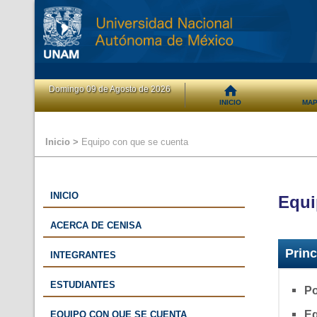
Domingo 09 de Agosto de 2026
INICIO
MAP
Inicio >
Equipo con que se cuenta
INICIO
Equi
ACERCA DE CENISA
Princ
INTEGRANTES
ESTUDIANTES
Po
Eq
EQUIPO CON QUE SE CUENTA