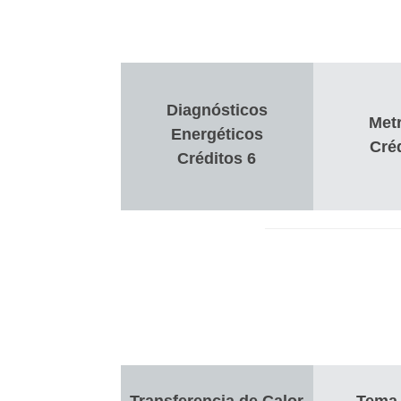
Diagnósticos
Metr
Energéticos
Cré
Créditos 6