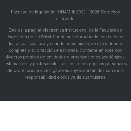
Facultad de Ingeniería - UNAM © 2023 - 2026 Derechos
reservados
Esta es la página electrónica institucional de la Facultad de
Ingeniería de la UNAM. Puede ser reproducida con fines no
lucrativos, siempre y cuando no se mutile, se cite la fuente
completa y su dirección electrónica. Contiene enlaces con
diversos portales de entidades y organizaciones académicas,
estudiantiles y profesionales, así como con páginas personales
de profesores e investigadores cuyos contenidos son de la
responsabilidad exclusiva de sus titulares.