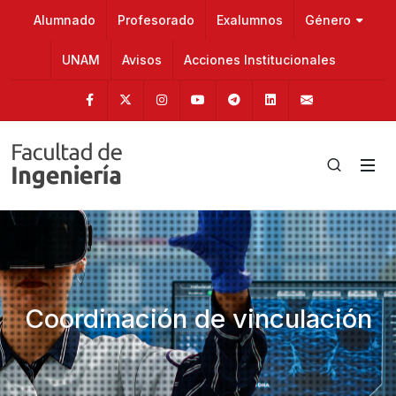
Alumnado
Profesorado
Exalumnos
Género
UNAM
Avisos
Acciones Institucionales
Facebook
Twitter
Instagram
Youtube
Telegram
Linkedin
fainge@u
Coordinación de vinculación