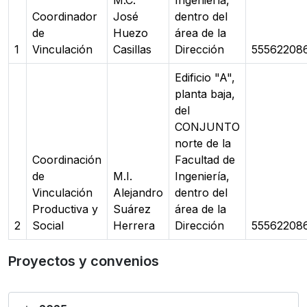
M.C.
Ingeniería,
Coordinador
José
dentro del
de
Huezo
área de la
1
Vinculación
Casillas
Dirección
55562208
Edificio "A",
planta baja,
del
CONJUNTO
norte de la
Coordinación
Facultad de
de
M.I.
Ingeniería,
Vinculación
Alejandro
dentro del
Productiva y
Suárez
área de la
2
Social
Herrera
Dirección
55562208
Proyectos y convenios