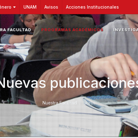
énero
UNAM
Avisos
Acciones Institucionales
RA FACULTAD
PROGRAMAS ACADÉMICOS
INVESTIG
Nuevas publicacione
Nuestra Facultad
Libros