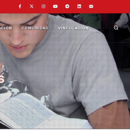
Facebook
Twitter
Instagram
Youtube
Telegram
Linkedin
fainge@unam.
ACIÓN
COMUNIDAD
VINCULACIÓN
s