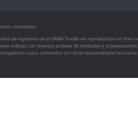
rechos reservados
Facultad de Ingeniería de la UNAM. Puede ser reproducida con fines no
ntiene enlaces con diversos portales de entidades y organizaciones 
stigadores cuyos contenidos son de la responsabilidad exclusiva de
UNIVERSIDAD NACIONAL AUTÓNOMA DE
Te
MÉXICO:
52
Facultad de Ingeniería
Em
Av. Universidad 3000, Ciudad Universitaria,
fa