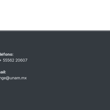
léfono:
+ 55562 20607
ail:
inge@unam.mx