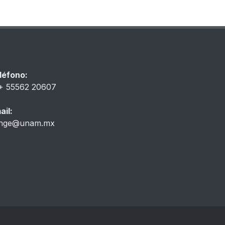
léfono:
+ 55562 20607
ail:
inge@unam.mx