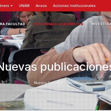
énero
UNAM
Avisos
Acciones Institucionales
RA FACULTAD
PROGRAMAS ACADÉMICOS
INVESTIG
Nuevas publicacione
Nuestra Facultad
Libros