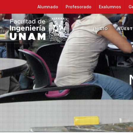
Alumnado
Profesorado
Exalumnos
G
INICIO
NUEST