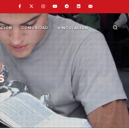
Facebook
Twitter
Instagram
Youtube
Telegram
Linkedin
fainge@unam.
ACIÓN
COMUNIDAD
VINCULACIÓN
s