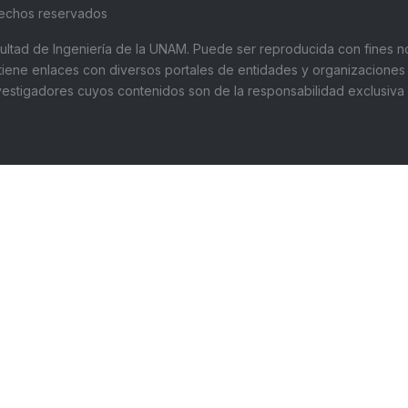
rechos reservados
Facultad de Ingeniería de la UNAM. Puede ser reproducida con fines no
ntiene enlaces con diversos portales de entidades y organizaciones 
stigadores cuyos contenidos son de la responsabilidad exclusiva de
UNIVERSIDAD NACIONAL AUTÓNOMA DE
Te
MÉXICO:
52
Facultad de Ingeniería
Em
Av. Universidad 3000, Ciudad Universitaria,
fa
Coyoacán, Cd.Mx., cp 04510