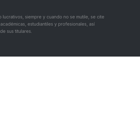
 lucrativos, siempre y cuando no se mutile, se cite
académicas, estudiantiles y profesionales, así
 sus titulares.
léfono:
+ 55562 20607
ail:
inge@unam.mx