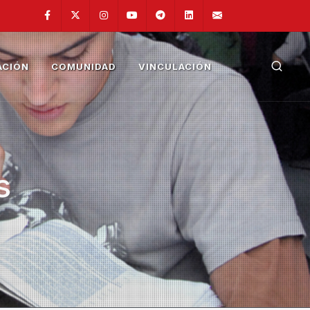
Facebook
Twitter
Instagram
Youtube
Telegram
Linkedin
fainge@unam.
ACIÓN
COMUNIDAD
VINCULACIÓN
s