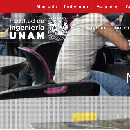
Alumnado
Profesorado
Exalumnos
G
INICIO
NUEST