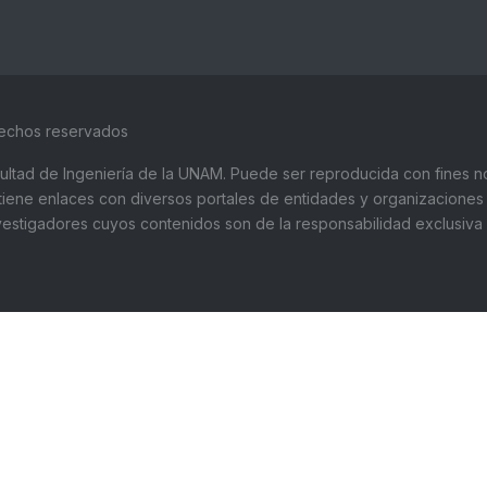
rechos reservados
Facultad de Ingeniería de la UNAM. Puede ser reproducida con fines no
ntiene enlaces con diversos portales de entidades y organizaciones 
stigadores cuyos contenidos son de la responsabilidad exclusiva de
UNIVERSIDAD NACIONAL AUTÓNOMA DE
Te
MÉXICO:
52