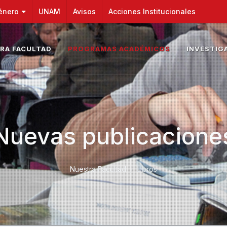
énero
UNAM
Avisos
Acciones Institucionales
RA FACULTAD
PROGRAMAS ACADÉMICOS
INVESTIG
Nuevas publicacione
Nuestra Facultad
Libros