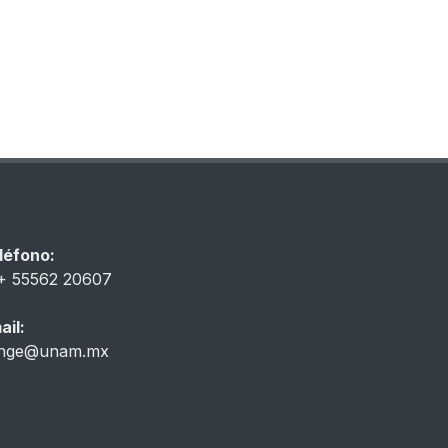
léfono:
+ 55562 20607
ail:
inge@unam.mx