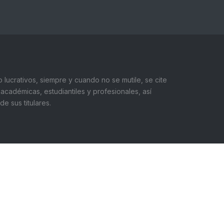
 lucrativos, siempre y cuando no se mutile, se cite
académicas, estudiantiles y profesionales, así
 sus titulares.
léfono:
+ 55562 20607