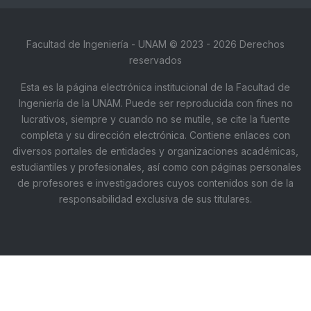
Facultad de Ingeniería - UNAM © 2023 - 2026 Derechos
reservados
Esta es la página electrónica institucional de la Facultad de
Ingeniería de la UNAM. Puede ser reproducida con fines no
lucrativos, siempre y cuando no se mutile, se cite la fuente
completa y su dirección electrónica. Contiene enlaces con
diversos portales de entidades y organizaciones académicas,
estudiantiles y profesionales, así como con páginas personales
de profesores e investigadores cuyos contenidos son de la
responsabilidad exclusiva de sus titulares.