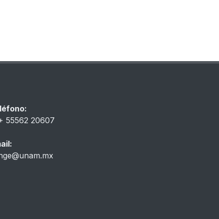
léfono:
+ 55562 20607
ail:
inge@unam.mx