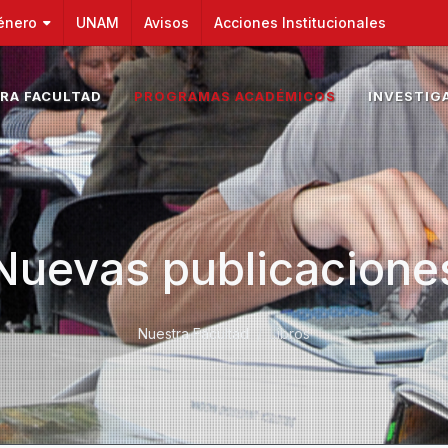
énero
UNAM
Avisos
Acciones Institucionales
RA FACULTAD
PROGRAMAS ACADÉMICOS
INVESTIG
Nuevas publicacione
Nuestra Facultad
Libros