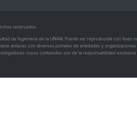
rechos reservados
Facultad de Ingeniería de la UNAM. Puede ser reproducida con fines no
ntiene enlaces con diversos portales de entidades y organizaciones 
stigadores cuyos contenidos son de la responsabilidad exclusiva de
UNIVERSIDAD NACIONAL AUTÓNOMA DE
Te
MÉXICO:
52
Facultad de Ingeniería
Em
Av. Universidad 3000, Ciudad Universitaria,
fa