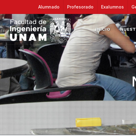
Alumnado
Profesorado
Exalumnos
G
INICIO
NUEST