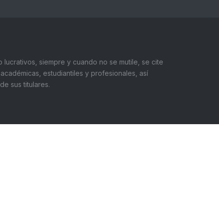
 lucrativos, siempre y cuando no se mutile, se cite
académicas, estudiantiles y profesionales, así
 sus titulares.
léfono:
+ 55562 20607
ail:
inge@unam.mx