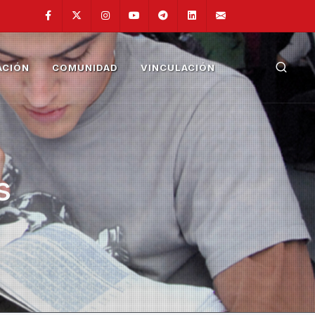
Facebook
Twitter
Instagram
Youtube
Telegram
Linkedin
fainge@unam.
ACIÓN
COMUNIDAD
VINCULACIÓN
s