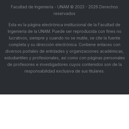
Facultad de Ingeniería - UNAM © 2023 - 2026 Derechos
reservados
Esta es la página electrónica institucional de la Facultad de
Ingeniería de la UNAM. Puede ser reproducida con fines no
lucrativos, siempre y cuando no se mutile, se cite la fuente
completa y su dirección electrónica. Contiene enlaces con
diversos portales de entidades y organizaciones académicas,
estudiantiles y profesionales, así como con páginas personales
de profesores e investigadores cuyos contenidos son de la
responsabilidad exclusiva de sus titulares.