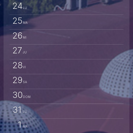
24
LU
25
MA
26
MI
27
JU
28
VI
29
SA
30
DOM
31
LU
1
MA