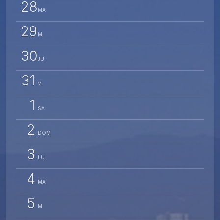
28
MA
29
MI
30
JU
31
VI
1
SA
2
DOM
3
LU
4
MA
5
MI