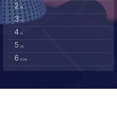
2
MI
3
JU
4
VI
5
SA
6
DOM