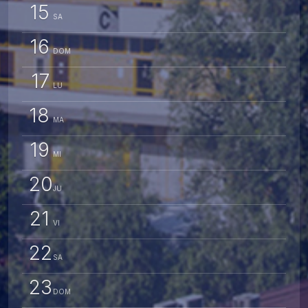
15
SA
16
DOM
17
LU
18
MA
19
MI
20
JU
21
VI
22
SA
23
DOM