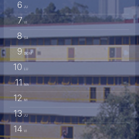
6
JU
7
VI
8
SA
9
DOM
10
LU
11
MA
12
MI
13
JU
14
VI