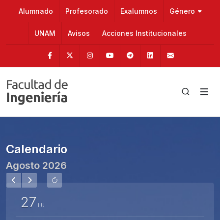
Alumnado
Profesorado
Exalumnos
Género
UNAM
Avisos
Acciones Institucionales
Facebook
Twitter
Instagram
Youtube
Telegram
Linkedin
fainge@u
Calendario
Agosto
2026
27
LU